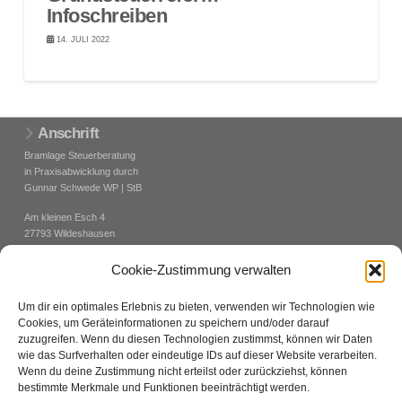
Infoschreiben
14. JULI 2022
Anschrift
Bramlage Steuerberatung
in Praxisabwicklung durch
Gunnar Schwede WP | StB
Am kleinen Esch 4
27793 Wildeshausen
Cookie-Zustimmung verwalten
Kontakt
Tel.: +49(0)4431 – 29990
Um dir ein optimales Erlebnis zu bieten, verwenden wir Technologien wie
Fax: +49(0)4431 – 299950
Cookies, um Geräteinformationen zu speichern und/oder darauf
zuzugreifen. Wenn du diesen Technologien zustimmst, können wir Daten
e-mail:
info@stb-bramlage.de
wie das Surfverhalten oder eindeutige IDs auf dieser Website verarbeiten.
Homepage:
www.steuerberater-bramlage.de
Wenn du deine Zustimmung nicht erteilst oder zurückziehst, können
bestimmte Merkmale und Funktionen beeinträchtigt werden.