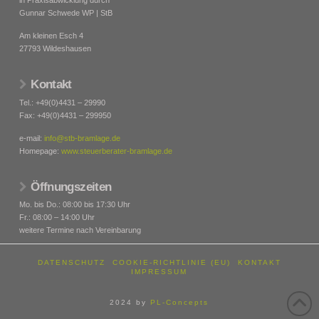
Gunnar Schwede WP | StB
Am kleinen Esch 4
27793 Wildeshausen
Kontakt
Tel.: +49(0)4431 – 29990
Fax: +49(0)4431 – 299950
e-mail:
info@stb-bramlage.de
Homepage:
www.steuerberater-bramlage.de
Öffnungszeiten
Mo. bis Do.: 08:00 bis 17:30 Uhr
Fr.: 08:00 – 14:00 Uhr
weitere Termine nach Vereinbarung
DATENSCHUTZ
COOKIE-RICHTLINIE (EU)
KONTAKT
IMPRESSUM
2024 by
PL-Concepts