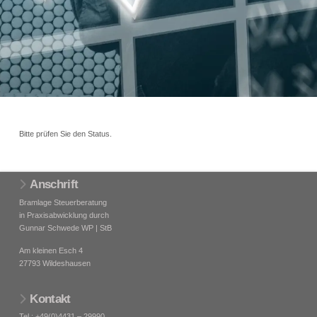
Bitte prüfen Sie den Status.
Anschrift
Bramlage Steuerberatung
in Praxisabwicklung durch
Gunnar Schwede WP | StB
Am kleinen Esch 4
27793 Wildeshausen
Kontakt
Tel.: +49(0)4431 – 29990